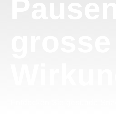
Pausen
grosse
Wirkun
Entdecken Sie gesunde Sna