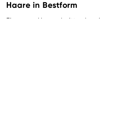
Haare in Bestform
Ein neuer Haarschnitt oder eine
Farbauffrischung sorgt sofort für ein
frisches, neues Gefühl. Gönnen Sie
sich einen Besuch beim Friseur, um mit
neuem Schwung und gepflegtem Haar
durchzustarten. Spezielle Pflegekuren
helfen zudem, strapaziertes Haar
wieder geschmeidig und glänzend zu
machen.
Bucher Hair & Style