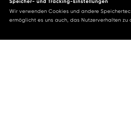
Speicher- und Tracking-Einstellungen
Wir verwenden Cookies und andere Speichertech
Neu
ermöglicht es uns auch, das Nutzerverhalten zu a