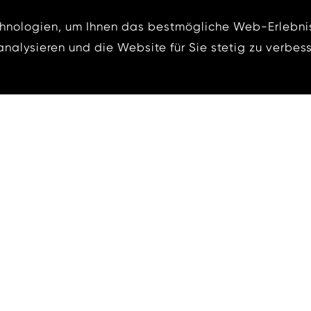
nologien, um Ihnen das bestmögliche Web-Erlebnis
er Look, bewährtes Sorti
nalysieren und die Website für Sie stetig zu verbess