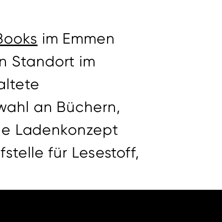
Books
im Emmen
n Standort im
altete
wahl an Büchern,
neue Ladenkonzept
telle für Lesestoff,